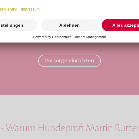
Vorsorge versprechen Sie Ihrem Liebling einen 
zu 125 € Zuschuss und den aktuell gültigen Kremier
Einzelkremierung.
Vorsorge einrichten
be - Warum Hundeprofi Martin Rüt