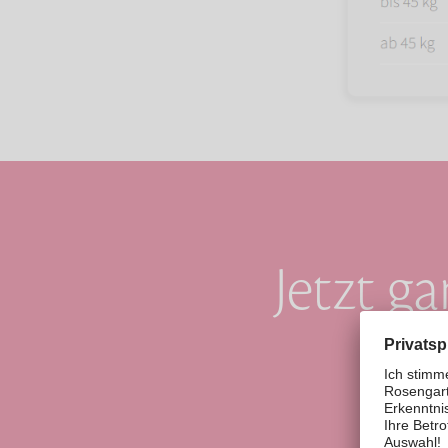
Jetzt g
e