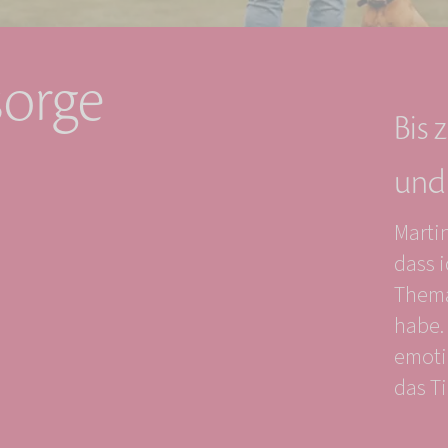
sorge
Bis 
und 
Martin
dass i
Thema
habe.
emoti
das Ti