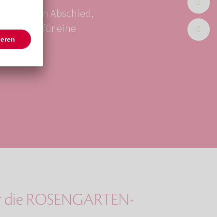
würdevollen Abschied,
ungspreis für eine
ter die ROSENGARTEN-