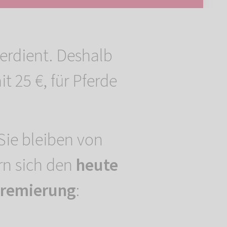
verdient. Deshalb
25 €, für Pferde
 Sie bleiben von
rn sich den
heute
kremierung
: