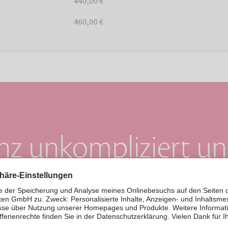
anz unkompliziert un
iner Minute vorsorg