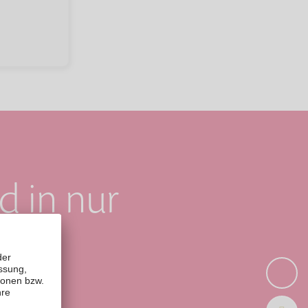
d in nur
en