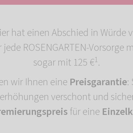
ier hat einen Abschied in Würde 
r jede ROSENGARTEN-Vorsorge mit 
1
sogar mit 125 €
.
en wir Ihnen eine
Preisgarantie
:
serhöhungen verschont und siche
remierungspreis
für eine
Einzel