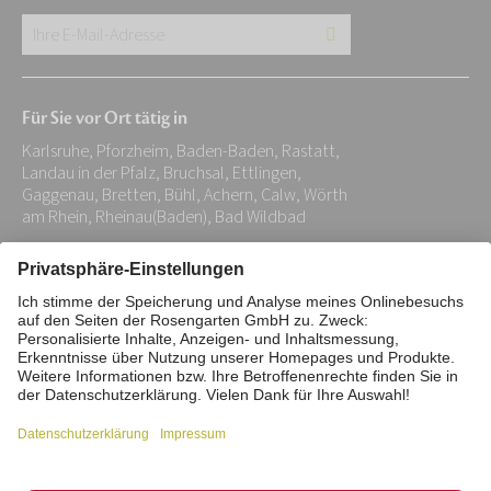
Ihre
E-
Mail-
Für Sie vor Ort tätig in
Adresse:
Karlsruhe, Pforzheim, Baden-Baden, Rastatt,
*
Landau in der Pfalz, Bruchsal, Ettlingen,
Gaggenau, Bretten, Bühl, Achern, Calw, Wörth
am Rhein, Rheinau(Baden), Bad Wildbad
Impressum
Datenschutz
Stiftung
Interne Meldestelle
Zahlungsmittel
Vertrag widerrufen
Barrierefreiheitserklärung
Cookie/Tracking-Einstellungen