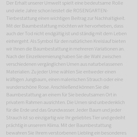
Der Erhalt unserer Umwelt spielt eine bedeutsame Rolle
und viele Jahre schon leistet die ROSENGARTEN-
Tierbestattung einen wichtigen Beitrag zur Nachhaltigkeit.
Mit der Baumbestattung möchten wir hervorheben, dass
auch der Tod nicht endgültig ist und ständig mit dem Leben
einhergeht. Als Symbol für den natürlichen Kreislauf bieten
wir Ihnen die Baumbestattung in mehreren Variationen an.
Nach der Einzelkremierung haben Sie die Wahl zwischen
verschiedenen vergänglichen Urnen aus naturbelassenen
Materialien. Zu jeder Urne wählen Sie entweder einen
kräftigen Jungbaum, einen malerischen Strauch oder eine
wunderschöne Rose. Anschließend können Sie die
Baumbestattung an einem für Sie bedeutsamen Ort in
privatem Rahmen ausrichten. Die Urnen sind unbedenklich
für die Erde und das Grundwasser. Jeder Baum und jeder
Strauch ist so einzigartig wie Ihr geliebtes Tier und gedeiht
prächtig in unserem Klima. Mit der Baumbestattung
bewahren Sie Ihrem verstorbenen Liebling ein besonderes