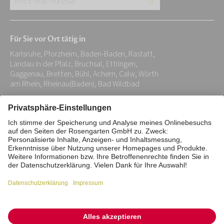
E-
Mail-
Für Sie vor Ort tätig in
Adresse:
Karlsruhe, Pforzheim, Baden-Baden, Rastatt,
*
Landau in der Pfalz, Bruchsal, Ettlingen,
Gaggenau, Bretten, Bühl, Achern, Calw, Wörth
am Rhein, Rheinau(Baden), Bad Wildbad
Impressum
Datenschutz
Stiftung
Interne Meldestelle
Zahlungsmittel
Vertrag widerrufen
Barrierefreiheitserklärung
Cookie/Tracking-Einstellungen