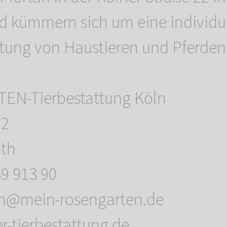
d kümmern sich um eine individu
tung von Haustieren und Pferden
N-Tierbestattung Köln
22
ath
89 913 90
eln@mein-rosengarten.de
-tierbestattung.de