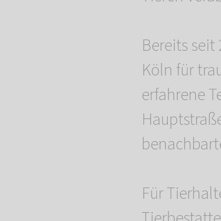
Bereits sei
Köln für tra
erfahrene T
Hauptstraße
benachbart
Für Tierhal
Tierbestatte