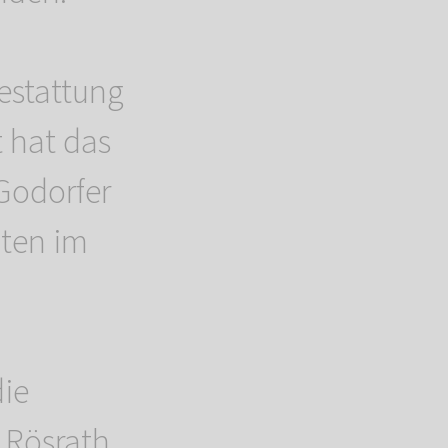
estattung
t hat das
 Godorfer
iten im
die
n Rösrath