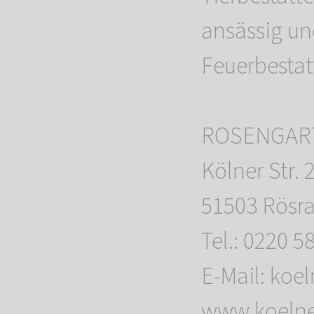
ansässig un
Feuerbestat
ROSENGARTE
Kölner Str. 
51503 Rösr
Tel.: 0220 5
E-Mail: ko
www.koelner