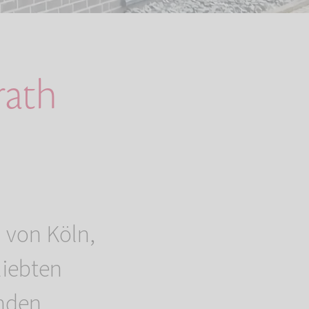
rath
h von Köln,
liebten
nden.