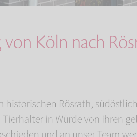
von Köln nach Rös
h historischen Rösrath, südöstlic
 Tierhalter in Würde von ihren ge
abschieden und an unser Team we