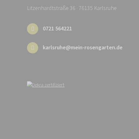
Litzenhardtstraße 36 · 76135 Karlsruhe
0721 564221
karlsruhe@mein-rosengarten.de