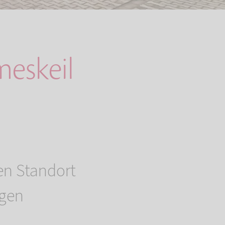
eskeil
en Standort
igen