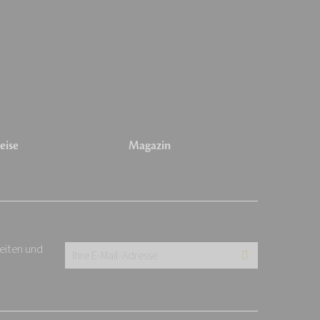
eise
Magazin
keiten und
Ihre
E-
Mail-
Adresse: