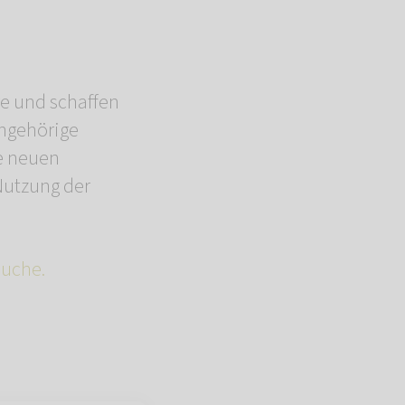
re und schaffen
ngehörige
ie neuen
Nutzung der
suche.