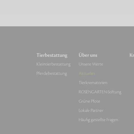
Tierbestattung
Über uns
Kr
Kleintierbestattung
Unsere Werte
Pferdebestattung
Aktuelles
Tierkrematorien
ROSENGARTEN-Stiftung
Grüne Pfote
Lokale Partner
Häufig gestellte Fragen