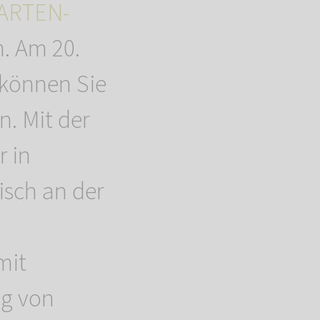
ARTEN-
. Am 20.
. können Sie
n. Mit der
r in
sch an der
mit
ng von