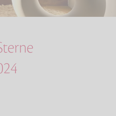
terne
024