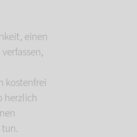
hkeit, einen
 verfassen,
n kostenfrei
 herzlich
hnen
tun.