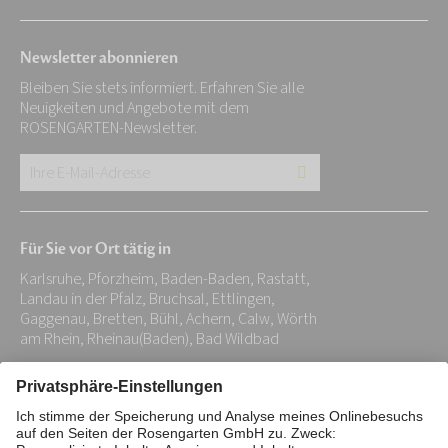
Newsletter abonnieren
Bleiben Sie stets informiert. Erfahren Sie alle
Neuigkeiten und Angebote mit dem
ROSENGARTEN-Newsletter.
Ihre
E-
Mail-
Für Sie vor Ort tätig in
Adresse:
Karlsruhe, Pforzheim, Baden-Baden, Rastatt,
*
Landau in der Pfalz, Bruchsal, Ettlingen,
Gaggenau, Bretten, Bühl, Achern, Calw, Wörth
am Rhein, Rheinau(Baden), Bad Wildbad
Impressum
Datenschutz
Stiftung
Interne Meldestelle
Zahlungsmittel