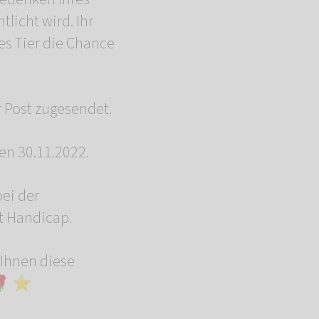
tlicht wird. Ihr
des Tier die Chance
r Post zugesendet.
en 30.11.2022.
bei der
t Handicap.
 Ihnen diese
🌹 ⭐️