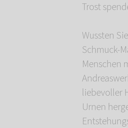
Trost spend
Wussten Sie
Schmuck-Ma
Menschen m
Andreaswerk
liebevoller
Urnen herge
Entstehungs