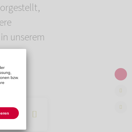
rgestellt,
ere
g in unserem