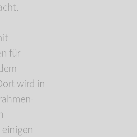
acht.
it
n für
 dem
ort wird in
rrahmen-
m
 einigen