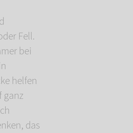
nd
der Fell.
mmer bei
in
ke helfen
f ganz
ich
enken, das