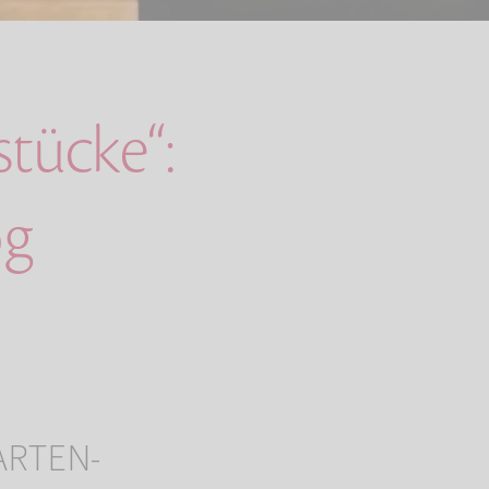
tücke“:
og
ARTEN-