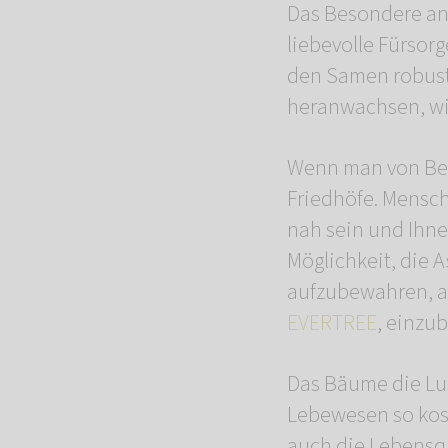
Das Besondere an
liebevolle Fürsor
den Samen robust
heranwachsen, wie
Wenn man von Bes
Friedhöfe. Mensch
nah sein und Ihn
Möglichkeit, die 
aufzubewahren, au
EVERTREE
, einzu
Das Bäume die Lung
Lebewesen so kost
auch die Lebensqu