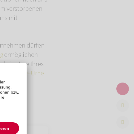
rem verstorbenen
uns mit
aufnehmen dürfen
g
ermöglichen
d die Urne Ihres
die
Evertree-Urne