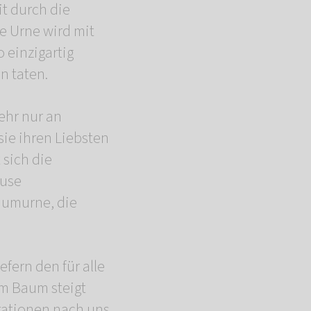
it durch die
e Urne wird mit
 einzigartig
n taten.
ehr nur an
ie ihren Liebsten
 sich die
ause
aumurne, die
fern den für alle
em Baum steigt
rationen nach uns