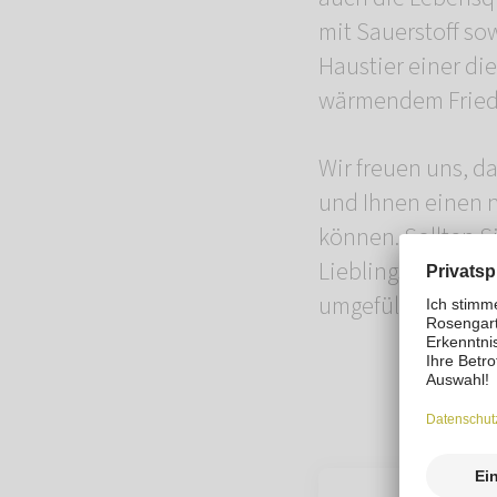
mit Sauerstoff so
Haustier einer di
wärmendem Fried
Wir freuen uns, d
und Ihnen einen 
können. Sollten S
Lieblings ist bere
umgefüllt werden.