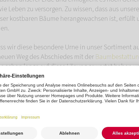
wie Leben zu versorgen. Zu wissen, dass aus unse
eser kostbaren Bäume herangewachsen ist, erfüllt 
en.
ass wir diese besondere Urne in unser Sortiment 
neuen Weg des Abschiedes mit der
Baumbestattun
ie schon lange auf diese Lösung gewartet haben un
its zu Hause, kann die Asche auch nachträglich in 