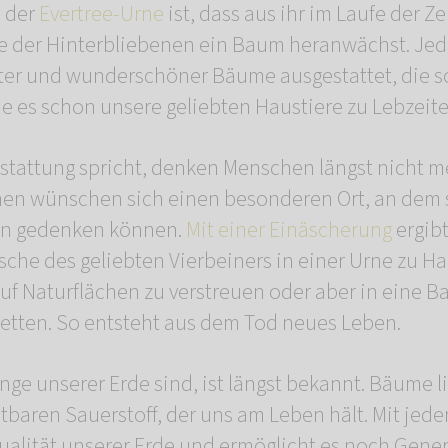
 der
Evertree-Urne
ist, dass aus ihr im Laufe der Ze
ge der Hinterbliebenen ein Baum heranwächst. Jed
er und wunderschöner Bäume ausgestattet, die so
 es schon unsere geliebten Haustiere zu Lebzeite
tattung spricht, denken Menschen längst nicht m
en wünschen sich einen besonderen Ort, an dem s
en gedenken können.
Mit einer Einäscherung
ergibt
Asche des geliebten Vierbeiners in einer Urne zu H
f Naturflächen zu verstreuen oder aber in eine B
betten. So entsteht aus dem Tod neues Leben.
e unserer Erde sind, ist längst bekannt. Bäume lie
baren Sauerstoff, der uns am Leben hält. Mit jed
alität unserer Erde und ermöglicht es noch Gene